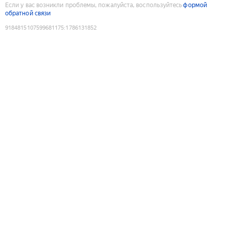
Если у вас возникли проблемы, пожалуйста, воспользуйтесь
формой
обратной связи
9184815107599681175
:
1786131852