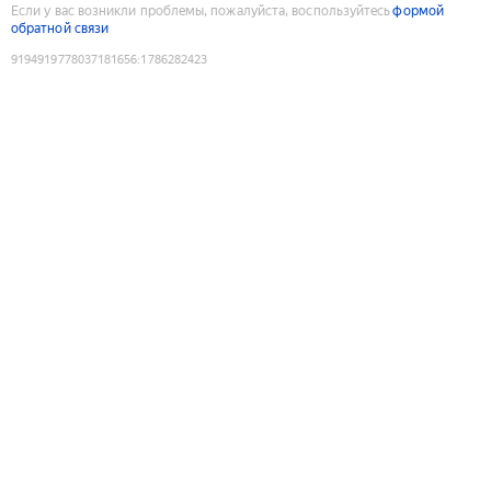
Если у вас возникли проблемы, пожалуйста, воспользуйтесь
формой
обратной связи
9194919778037181656
:
1786282423