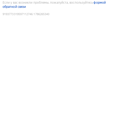
Если у вас возникли проблемы, пожалуйста, воспользуйтесь
формой
обратной связи
9193773319597112746
:
1786265340