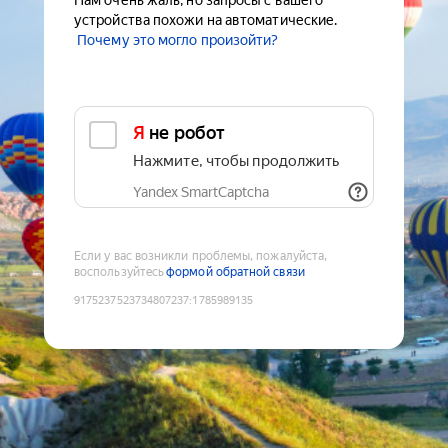
Нам очень жаль, но запросы с вашего
устройства похожи на автоматические.
Почему это могло произойти?
Я не робот
Нажмите, чтобы продолжить
Yandex SmartCaptcha
Если у вас возникли проблемы, пожалуйста,
воспользуйтесь
формой обратной связи
9175237523734807237
:
1785989135