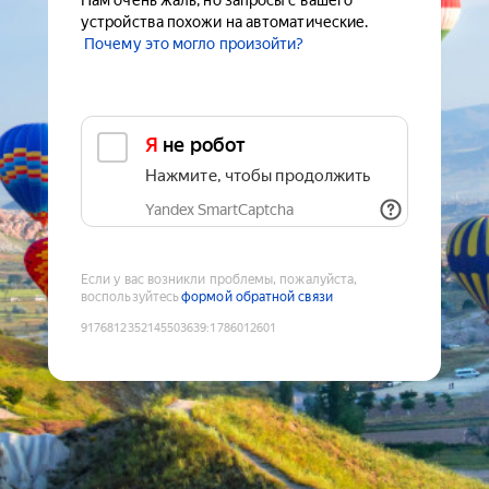
Нам очень жаль, но запросы с вашего
устройства похожи на автоматические.
Почему это могло произойти?
Я не робот
Нажмите, чтобы продолжить
Yandex SmartCaptcha
Если у вас возникли проблемы, пожалуйста,
воспользуйтесь
формой обратной связи
9176812352145503639
:
1786012601