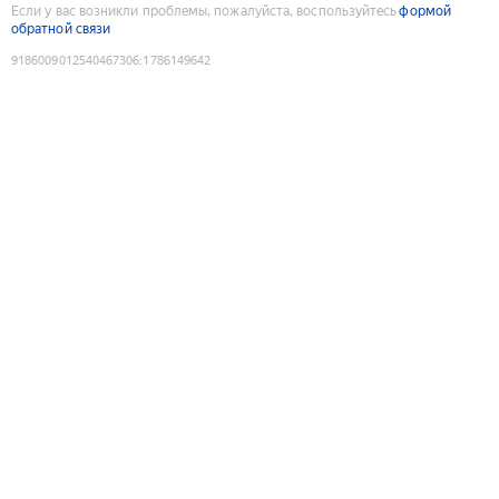
Если у вас возникли проблемы, пожалуйста, воспользуйтесь
формой
обратной связи
9186009012540467306
:
1786149642