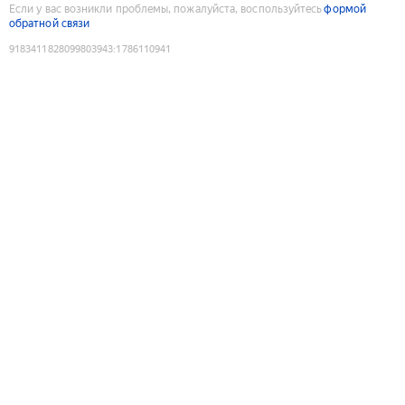
Если у вас возникли проблемы, пожалуйста, воспользуйтесь
формой
обратной связи
9183411828099803943
:
1786110941