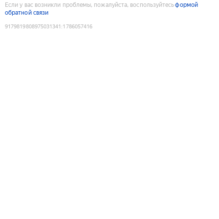
Если у вас возникли проблемы, пожалуйста, воспользуйтесь
формой
обратной связи
9179819808975031341
:
1786057416