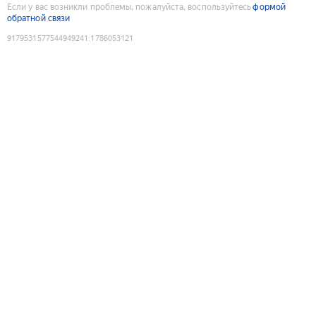
Если у вас возникли проблемы, пожалуйста, воспользуйтесь
формой
обратной связи
9179531577544949241
:
1786053121