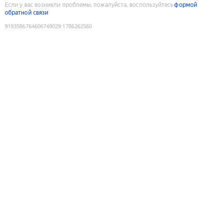
Если у вас возникли проблемы, пожалуйста, воспользуйтесь
формой
обратной связи
9193586764606749029
:
1786262560