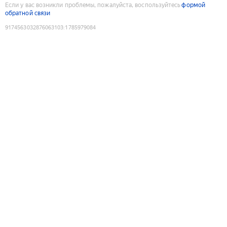
Если у вас возникли проблемы, пожалуйста, воспользуйтесь
формой
обратной связи
9174563032876063103
:
1785979084