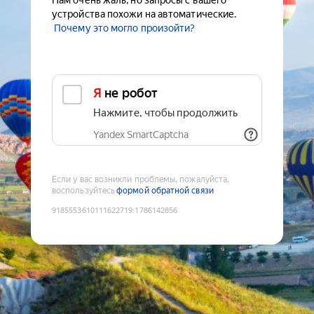
Нам очень жаль, но запросы с вашего
устройства похожи на автоматические.
Почему это могло произойти?
Я не робот
Нажмите, чтобы продолжить
Yandex SmartCaptcha
Если у вас возникли проблемы, пожалуйста,
воспользуйтесь
формой обратной связи
9185553610111622719
:
1786142856