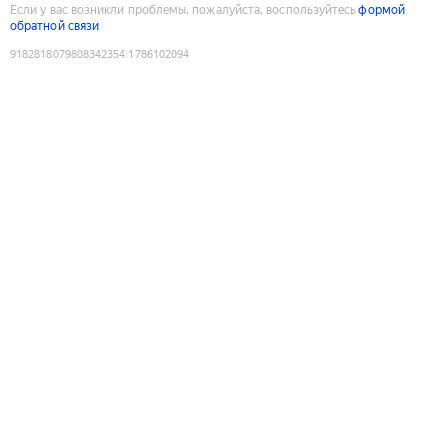
Если у вас возникли проблемы, пожалуйста, воспользуйтесь
формой
обратной связи
9182818079808342354
:
1786102094