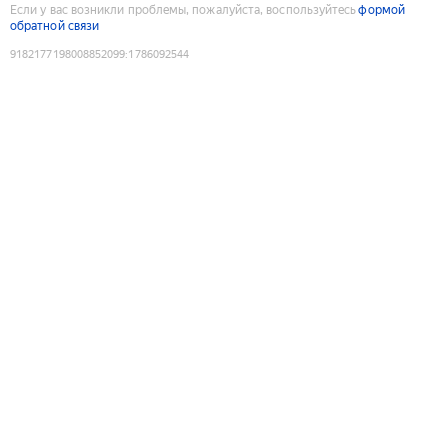
Если у вас возникли проблемы, пожалуйста, воспользуйтесь
формой
обратной связи
9182177198008852099
:
1786092544