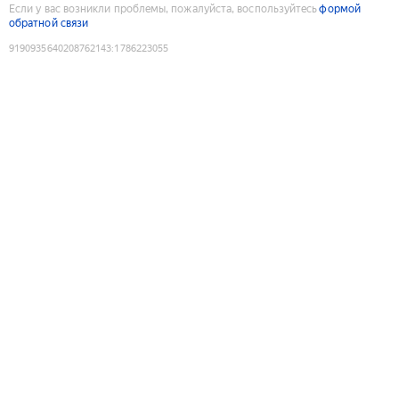
Если у вас возникли проблемы, пожалуйста, воспользуйтесь
формой
обратной связи
9190935640208762143
:
1786223055