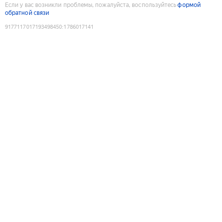
Если у вас возникли проблемы, пожалуйста, воспользуйтесь
формой
обратной связи
9177117017193498450
:
1786017141