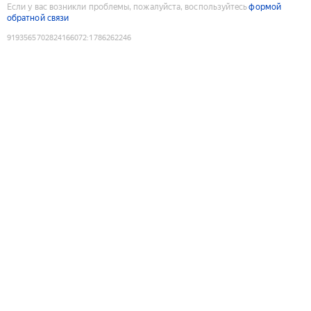
Если у вас возникли проблемы, пожалуйста, воспользуйтесь
формой
обратной связи
9193565702824166072
:
1786262246