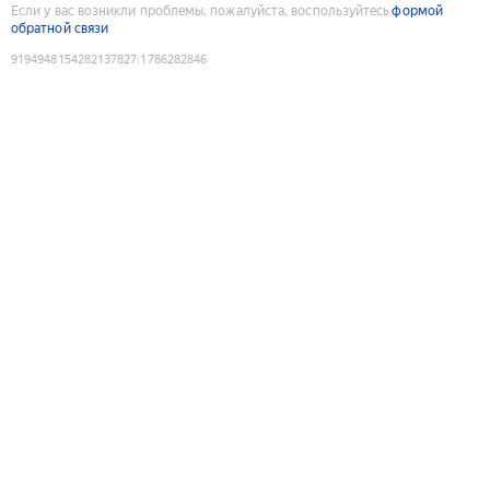
Если у вас возникли проблемы, пожалуйста, воспользуйтесь
формой
обратной связи
9194948154282137827
:
1786282846