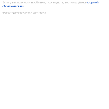
Если у вас возникли проблемы, пожалуйста, воспользуйтесь
формой
обратной связи
9188637486958652136
:
1786188810