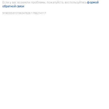
Если у вас возникли проблемы, пожалуйста, воспользуйтесь
формой
обратной связи
9190335813196347826
:
1786214117