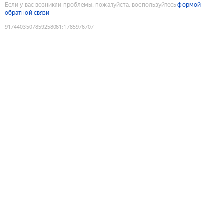
Если у вас возникли проблемы, пожалуйста, воспользуйтесь
формой
обратной связи
9174403507859258061
:
1785976707