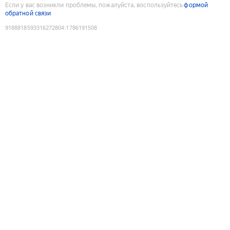
Если у вас возникли проблемы, пожалуйста, воспользуйтесь
формой
обратной связи
9188818593316272804
:
1786191508