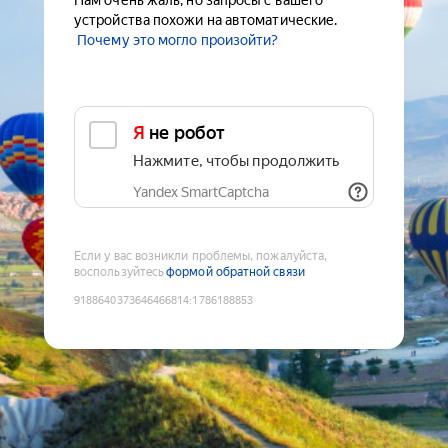
Нам очень жаль, но запросы с вашего
устройства похожи на автоматические.
Почему это могло произойти?
Я не робот
Нажмите, чтобы продолжить
Yandex SmartCaptcha
Если у вас возникли проблемы, пожалуйста,
воспользуйтесь
формой обратной связи
9188640373646466814
:
1786188853