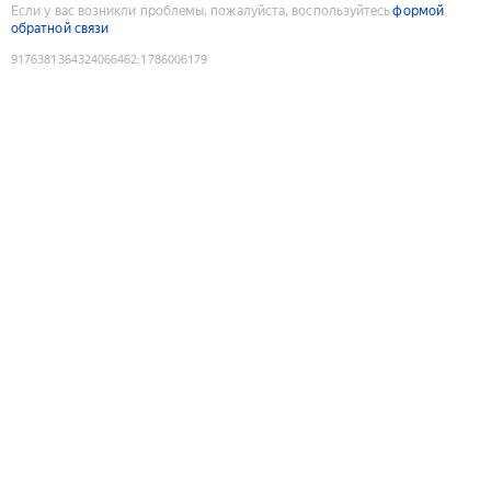
Если у вас возникли проблемы, пожалуйста, воспользуйтесь
формой
обратной связи
9176381364324066462
:
1786006179