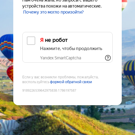
Нам очень жаль, но запросы с вашего
устройства похожи на автоматические.
Почему это могло произойти?
Я не робот
Нажмите, чтобы продолжить
Yandex SmartCaptcha
Если у вас возникли проблемы, пожалуйста,
воспользуйтесь
формой обратной связи
9189226539642975838
:
1786197587