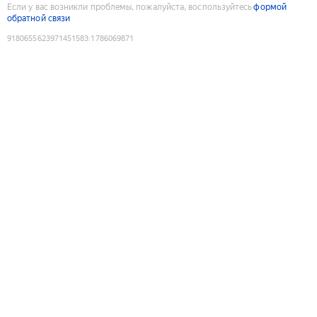
Если у вас возникли проблемы, пожалуйста, воспользуйтесь
формой
обратной связи
9180655623971451583
:
1786069871