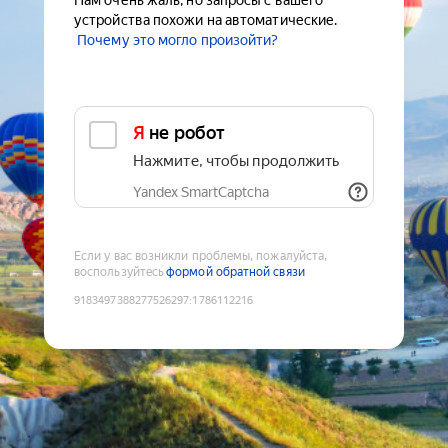
Нам очень жаль, но запросы с вашего
устройства похожи на автоматические.
Почему это могло произойти?
Я не робот
Нажмите, чтобы продолжить
Yandex SmartCaptcha
Если у вас возникли проблемы, пожалуйста,
воспользуйтесь
формой обратной связи
9183497388277526297
:
1786112216