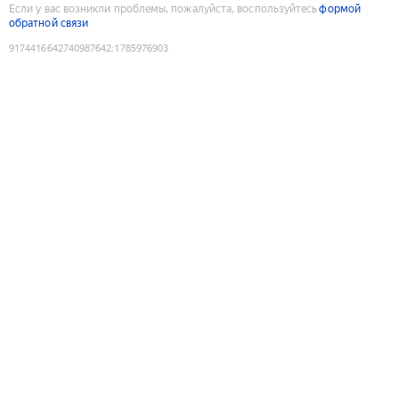
Если у вас возникли проблемы, пожалуйста, воспользуйтесь
формой
обратной связи
9174416642740987642
:
1785976903