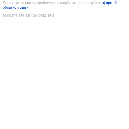
Если у вас возникли проблемы, пожалуйста, воспользуйтесь
формой
обратной связи
9190297416791558129
:
1786213545