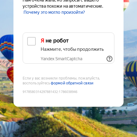
Нам очень жаль, но запросы с вашего
устройства похожи на автоматические.
Почему это могло произойти?
Я не робот
Нажмите, чтобы продолжить
Yandex SmartCaptcha
Если у вас возникли проблемы, пожалуйста,
воспользуйтесь
формой обратной связи
9178580314297881432
:
1786038946