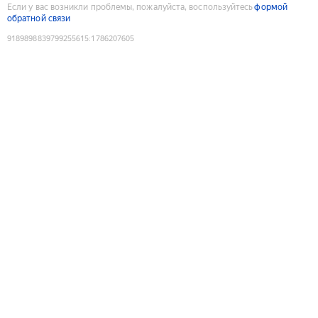
Если у вас возникли проблемы, пожалуйста, воспользуйтесь
формой
обратной связи
9189898839799255615
:
1786207605