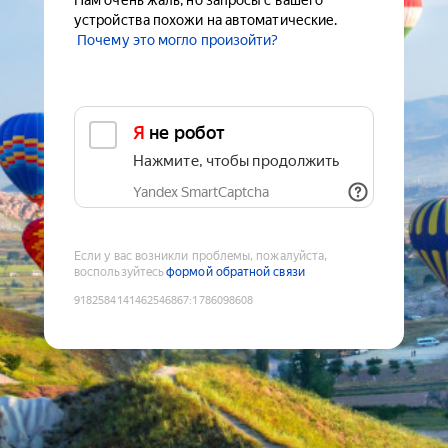
Нам очень жаль, но запросы с вашего
устройства похожи на автоматические.
Почему это могло произойти?
Я не робот
Нажмите, чтобы продолжить
Yandex SmartCaptcha
Если у вас возникли проблемы, пожалуйста,
воспользуйтесь
формой обратной связи
9182584141462546867
:
1786098608