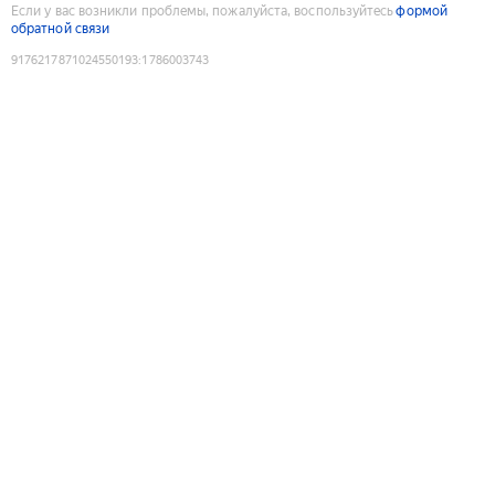
Если у вас возникли проблемы, пожалуйста, воспользуйтесь
формой
обратной связи
9176217871024550193
:
1786003743