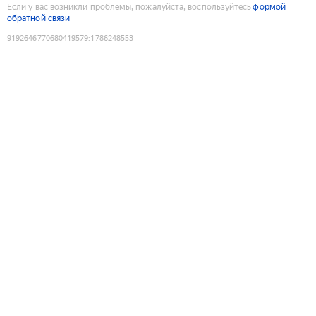
Если у вас возникли проблемы, пожалуйста, воспользуйтесь
формой
обратной связи
9192646770680419579
:
1786248553