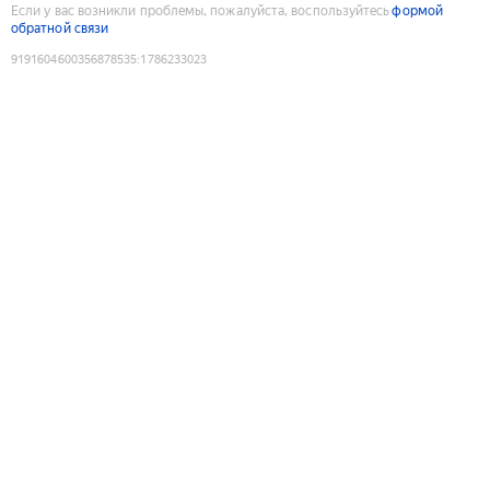
Если у вас возникли проблемы, пожалуйста, воспользуйтесь
формой
обратной связи
9191604600356878535
:
1786233023