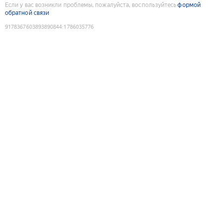
Если у вас возникли проблемы, пожалуйста, воспользуйтесь
формой
обратной связи
9178367603893890844
:
1786035776