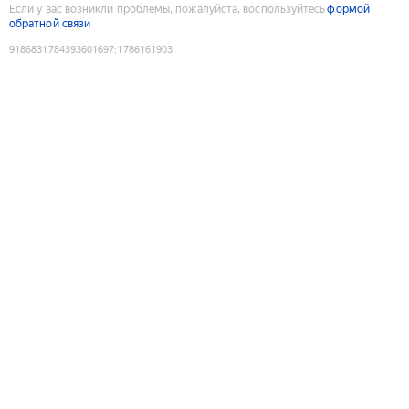
Если у вас возникли проблемы, пожалуйста, воспользуйтесь
формой
обратной связи
9186831784393601697
:
1786161903