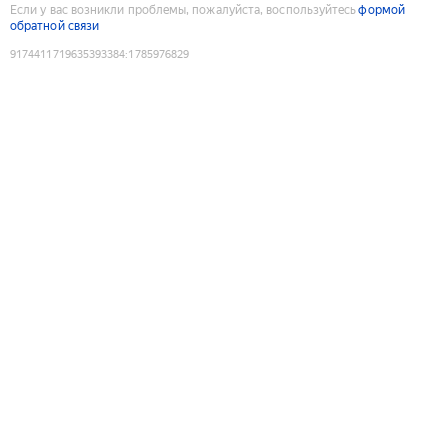
Если у вас возникли проблемы, пожалуйста, воспользуйтесь
формой
обратной связи
9174411719635393384
:
1785976829