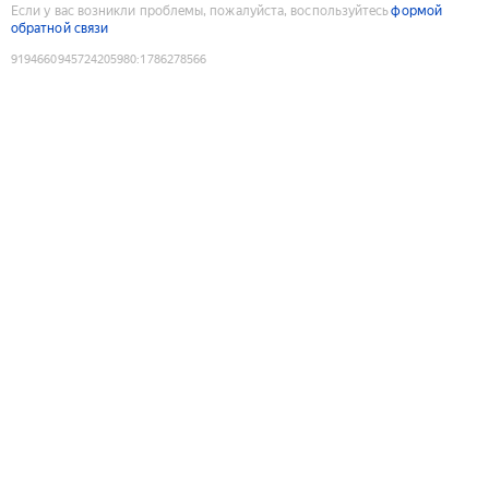
Если у вас возникли проблемы, пожалуйста, воспользуйтесь
формой
обратной связи
9194660945724205980
:
1786278566