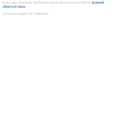
Если у вас возникли проблемы, пожалуйста, воспользуйтесь
формой
обратной связи
9181441621240865176
:
1786081583