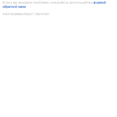
Если у вас возникли проблемы, пожалуйста, воспользуйтесь
формой
обратной связи
9183180688864760207
:
1786107497