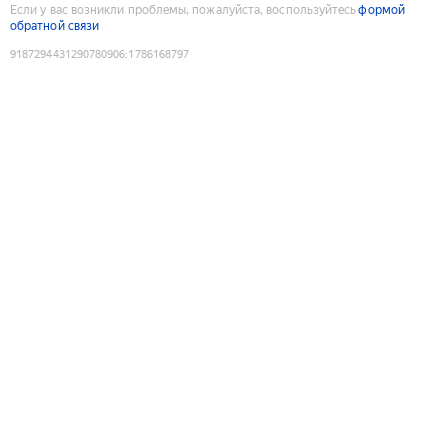
Если у вас возникли проблемы, пожалуйста, воспользуйтесь
формой
обратной связи
9187294431290780906
:
1786168797