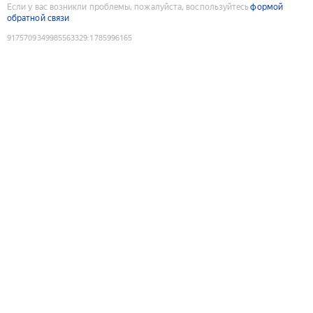
Если у вас возникли проблемы, пожалуйста, воспользуйтесь
формой
обратной связи
9175709349985563329
:
1785996165