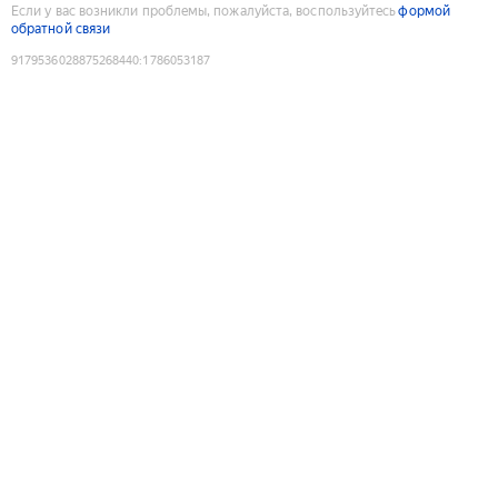
Если у вас возникли проблемы, пожалуйста, воспользуйтесь
формой
обратной связи
9179536028875268440
:
1786053187