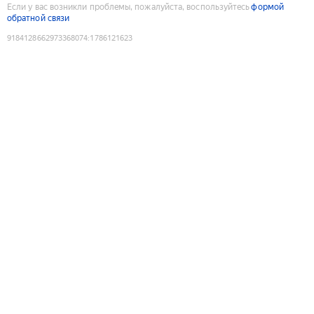
Если у вас возникли проблемы, пожалуйста, воспользуйтесь
формой
обратной связи
9184128662973368074
:
1786121623