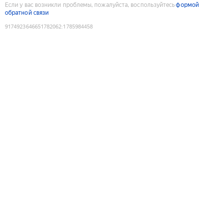
Если у вас возникли проблемы, пожалуйста, воспользуйтесь
формой
обратной связи
9174923646651782062
:
1785984458