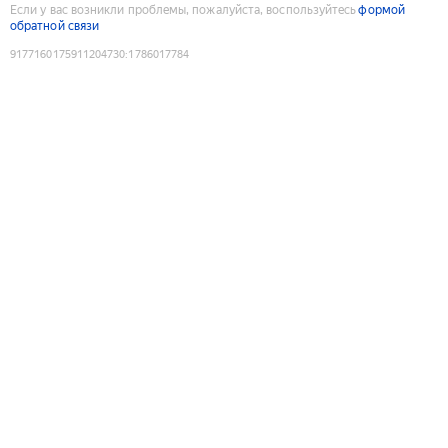
Если у вас возникли проблемы, пожалуйста, воспользуйтесь
формой
обратной связи
9177160175911204730
:
1786017784