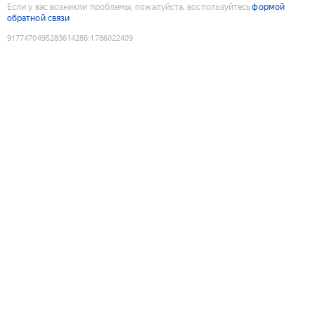
Если у вас возникли проблемы, пожалуйста, воспользуйтесь
формой
обратной связи
9177470495283614286
:
1786022409