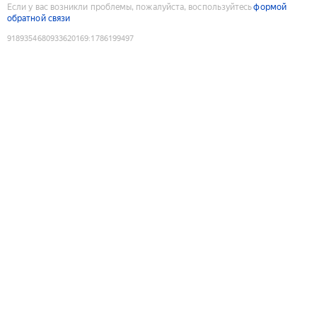
Если у вас возникли проблемы, пожалуйста, воспользуйтесь
формой
обратной связи
9189354680933620169
:
1786199497