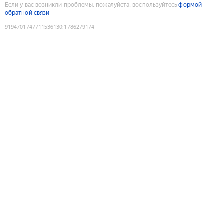
Если у вас возникли проблемы, пожалуйста, воспользуйтесь
формой
обратной связи
9194701747711536130
:
1786279174